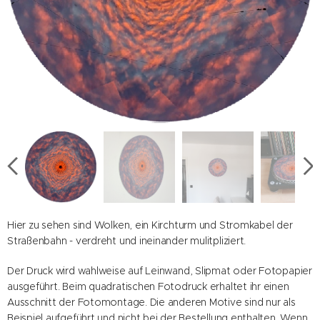
Druck auf Leinwand
Raumeindruck bei einem Durchmesser von 60cm
Druck auf Slipmat
Hier zu sehen sind Wolken, ein Kirchturm und Stromkabel der
Straßenbahn - verdreht und ineinander mulitpliziert.
Der Druck wird wahlweise auf Leinwand, Slipmat oder Fotopapier
ausgeführt. Beim quadratischen Fotodruck erhaltet ihr einen
Ausschnitt der Fotomontage. Die anderen Motive sind nur als
Beispiel aufgeführt und nicht bei der Bestellung enthalten. Wenn