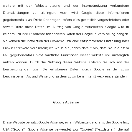
weitere mit der Websitenutzung und der Internetnutzung verbundene
Dienstleistungen zu erbringen. Auch wird Google diese Informationen
gegebenenfalls an Dritte übertragen, sofern dies gesetzlich vorgeschrieben oder
soweit Dritte diese Daten im Auftrag von Google verarbeiten. Google wird in
keinem Fall Ihre IP-Adresse mit anderen Daten der Google in Verbindung bringen.
Sie können die Installation der Cookies durch eine entsprechende Einstellung Ihrer
Browser Software verhindern; ich weise Sie jedoch darauf hin, dass Sie in diesem
Fall gegebenenfalls nicht sämtliche Funktionen dieser Website voll umfänglich
nutzen können. Durch die Nutzung dieser Website erklären Sie sich mit der
Bearbeitung der über Sie erhobenen Daten durch Google in der zuvor
beschriebenen Art und Weise und zu dem zuvor benannten Zweck einverstanden.
Google AdSense
Diese Website benutzt Google Adsense, einen Webanzeigendienst der Google Inc.,
USA (''Google''). Google Adsense verwendet sog. ''Cookies'' (Textdateien), die auf