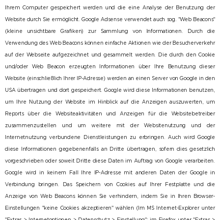
Ihrem Computer gespeichert werden und die eine Analyse der Benutzung der
Website durch Sie ermöglicht. Google Adsense verwendet auch sog. ''Web Beacons''
(kleine unsichtbare Grafiken) zur Sammlung von Informationen. Durch die
Verwendung des Web Beacons können einfache Aktionen wie der Besucherverkehr
auf der Webseite aufgezeichnet und gesammelt werden. Die durch den Cookie
und/oder Web Beacon erzeugten Informationen über Ihre Benutzung dieser
Website (einschließlich Ihrer IP-Adresse) werden an einen Server von Google in den
USA übertragen und dort gespeichert. Google wird diese Informationen benutzen,
um Ihre Nutzung der Website im Hinblick auf die Anzeigen auszuwerten, um
Reports über die Websiteaktivitäten und Anzeigen für die Websitebetreiber
zusammenzustellen und um weitere mit der Websitenutzung und der
Internetnutzung verbundene Dienstleistungen zu erbringen. Auch wird Google
diese Informationen gegebenenfalls an Dritte übertragen, sofern dies gesetzlich
vorgeschrieben oder soweit Dritte diese Daten im Auftrag von Google verarbeiten.
Google wird in keinem Fall Ihre IP-Adresse mit anderen Daten der Google in
Verbindung bringen. Das Speichern von Cookies auf Ihrer Festplatte und die
Anzeige von Web Beacons können Sie verhindern, indem Sie in Ihren Browser-
Einstellungen ''keine Cookies akzeptieren'' wählen (Im MS Internet-Explorer unter
''Extras > Internetoptionen > Datenschutz > Einstellung''; im Firefox unter ''Extras >