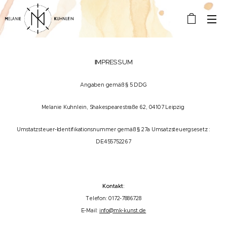
I
MPRESSUM
Angaben gemäß § 5 DDG
Melanie Kuhnlein, Shakespearestraße 62, 04107 Leipzig
Umstatzsteuer-Identifikationsnummer gemäß
§ 27a Umsatzsteuergsesetz
:
DE455752267
Kontakt:
Telefon: 0172-7886728
E-Mail:
info@mk-kunst.de