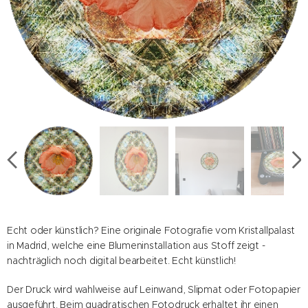
Druck auf Leinwand
Raumeindruck bei einem Durchmesser von 60cm
Druck auf Slipmat
Echt oder künstlich? Eine originale Fotografie vom Kristallpalast
in Madrid, welche eine Blumeninstallation aus Stoff zeigt -
nachträglich noch digital bearbeitet. Echt künstlich!
Der Druck wird wahlweise auf Leinwand, Slipmat oder Fotopapier
ausgeführt. Beim quadratischen Fotodruck erhaltet ihr einen