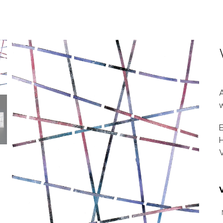
A
w
E
H