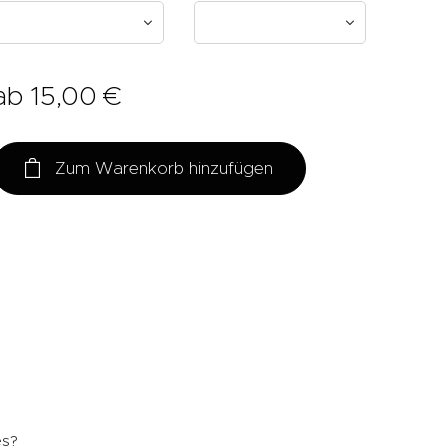
ab
15,00
€
Zum Warenkorb hinzufügen
es?