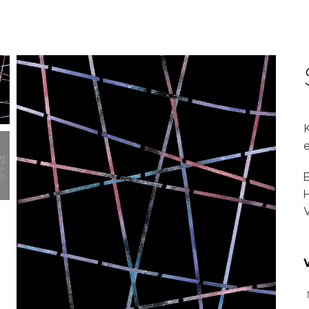
K
e
E
H