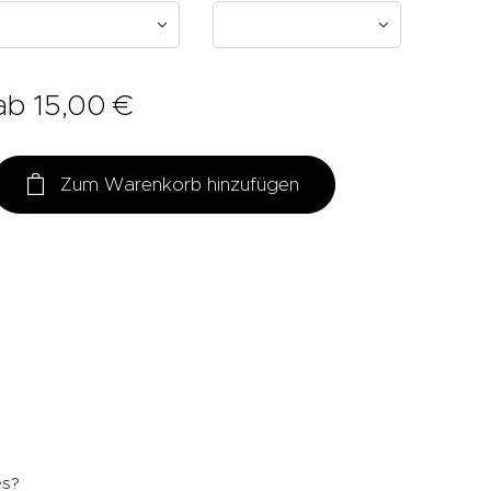
ab
15,00
€
Zum Warenkorb hinzufügen
es?