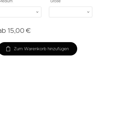
Medium
Größe
ab
15,00
€
Zum Warenkorb hinzufügen