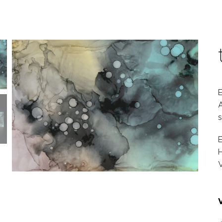
A
s
E
H