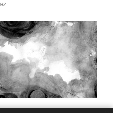
hes?
icht