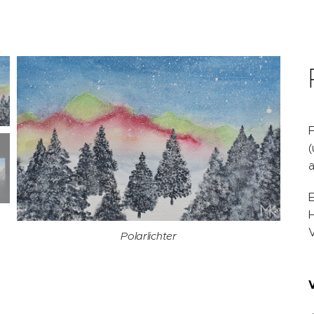
F
(
E
H
Polarlichter