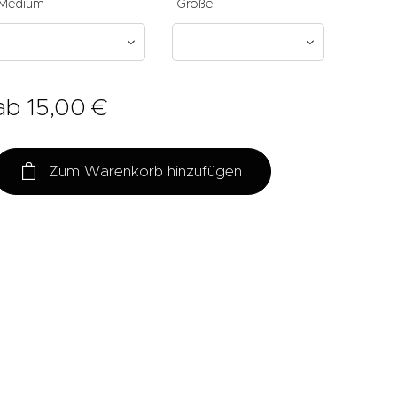
Medium
Größe
ab
15,00
€
Zum Warenkorb hinzufügen