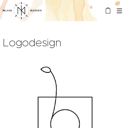
Logodesign
Logo von mk-kunst